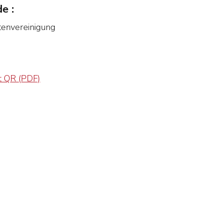
e :
tenvereinigung
t QR (PDF)