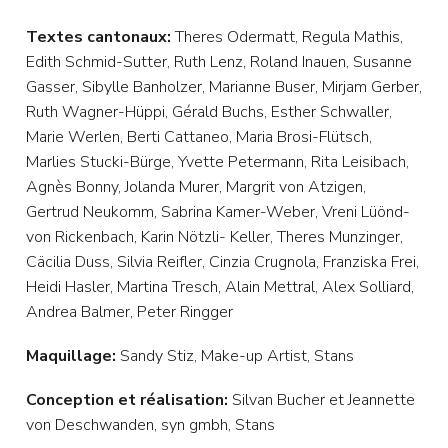
Textes cantonaux:
Theres Odermatt, Regula Mathis,
Edith Schmid-Sutter, Ruth Lenz, Roland Inauen, Susanne
Gasser, Sibylle Banholzer, Marianne Buser, Mirjam Gerber,
Ruth Wagner-Hüppi, Gérald Buchs, Esther Schwaller,
Marie Werlen, Berti Cattaneo, Maria Brosi-Flütsch,
Marlies Stucki-Bürge, Yvette Petermann, Rita Leisibach,
Agnès Bonny, Jolanda Murer, Margrit von Atzigen,
Gertrud Neukomm, Sabrina Kamer-Weber, Vreni Lüönd-
von Rickenbach, Karin Nötzli- Keller, Theres Munzinger,
Cäcilia Duss, Silvia Reifler, Cinzia Crugnola, Franziska Frei,
Heidi Hasler, Martina Tresch, Alain Mettral, Alex Solliard,
Andrea Balmer, Peter Ringger
Maquillage:
Sandy Stiz, Make-up Artist, Stans
Conception et réalisation:
Silvan Bucher et Jeannette
von Deschwanden, syn gmbh, Stans